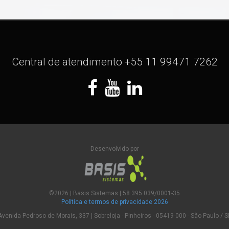
Central de atendimento +55 11 99471 7262
Desenvolvido por
©
2026
| Basis Sistemas | 58.395.039/0001-35
Política e termos de privacidade
2026
Avenida Pedroso de Morais, 337 | Sobreloja - Pinheiros - 05419-000 - São Paulo / S