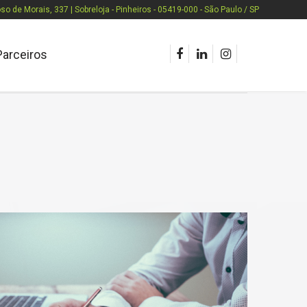
o de Morais, 337 | Sobreloja - Pinheiros - 05419-000 - São Paulo / SP
Parceiros